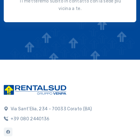
Ti metteremo subito in contatto con la sede più
vicina a te.
Via Sant'Elia, 234 - 70033 Corato (BA)
+39 080 2440136