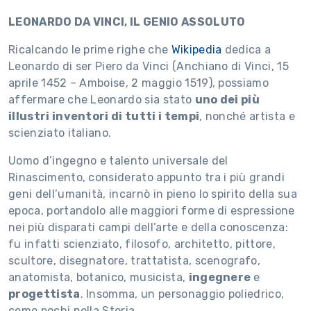
LEONARDO DA VINCI, IL GENIO ASSOLUTO
Ricalcando le prime righe che
Wikipedia
dedica a
Leonardo di ser Piero da Vinci (Anchiano di Vinci, 15
aprile 1452 – Amboise, 2 maggio 1519), possiamo
affermare che Leonardo sia stato
uno dei più
illustri inventori di tutti i tempi
, nonché artista e
scienziato italiano.
Uomo d’ingegno e talento universale del
Rinascimento, considerato appunto tra i più grandi
geni dell’umanità, incarnò in pieno lo spirito della sua
epoca, portandolo alle maggiori forme di espressione
nei più disparati campi dell’arte e della conoscenza:
fu infatti scienziato, filosofo, architetto, pittore,
scultore, disegnatore, trattatista, scenografo,
anatomista, botanico, musicista,
ingegnere
e
progettista
. Insomma, un personaggio poliedrico,
come pochi nella Storia.