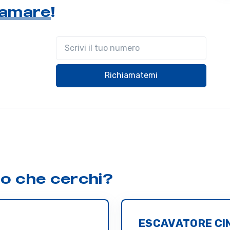
hiamare
!
Il tuo telefono
Richiamatemi
lo che cerchi?
ESCAVATORE CI