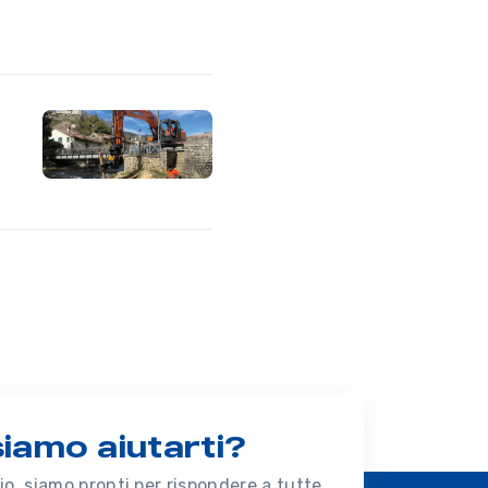
amo aiutarti?
o, siamo pronti per rispondere a tutte