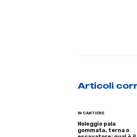
Articoli corr
IN CANTIERE
Noleggio pala
gommata, terna o
escavatore: qual è il