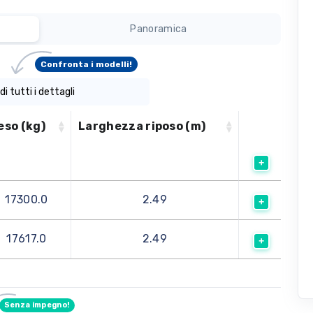
Panoramica
Confronta i modelli!
di tutti i dettagli
eso (kg)
Larghezza riposo (m)
17300.0
2.49
17617.0
2.49
Senza impegno!