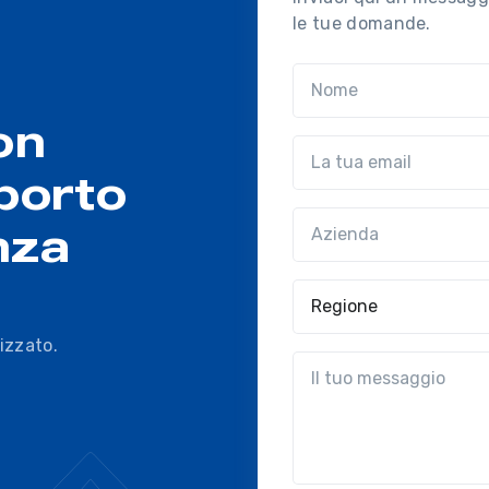
le tue domande.
Nome
on
Email
porto
Azienda
(?!?common.optio
nza
Regione
izzato.
?!?common.message?!?