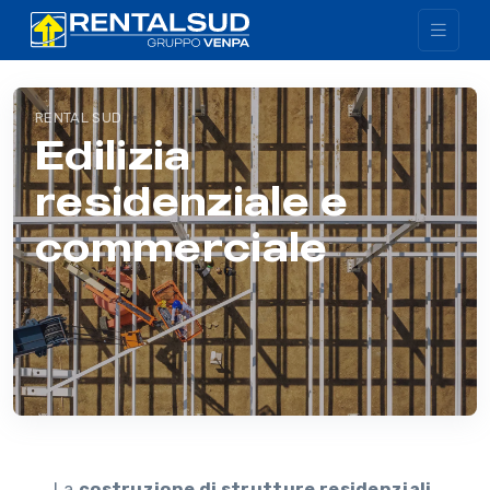
RENTAL SUD
Edilizia
residenziale e
commerciale
La
costruzione di strutture residenziali,