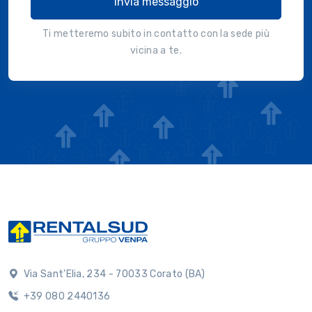
Invia messaggio
Ti metteremo subito in contatto con la sede più
vicina a te.
Via Sant'Elia, 234 - 70033 Corato (BA)
+39 080 2440136